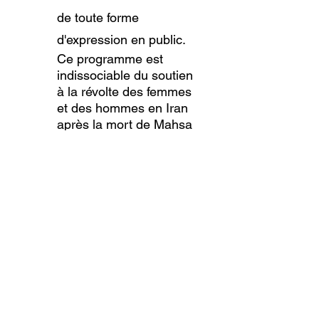
de toute forme
d'expression en public.
Ce programme est
indissociable du soutien
à la révolte des femmes
et des hommes en Iran
après la mort de Mahsa
Amini, jeune femme
arrêtée par la police des
moeurs et morte après
avoir été violemment
battue. Un concert ici
peut paraître un geste
dérisoire, mais c'est une
manière de leur dire :
"vous n'êtes pas seuls,
votre combat nous
importe …, les artistes